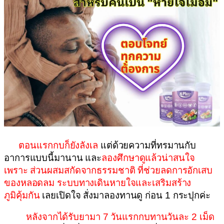
ตอนแรกกบก็ยังลังเล
แต่ด้วยความที่ทรมานกับ
อาการแบบนี้มานาน และ
ลองศึกษาดูแล้วน่าสนใจ
เพราะ ส่วนผสมสกัดจากธรรมชาติ ที่ช่วยลดการอักเสบ
ของหลอดลม ระบบทางเดินหายใจและเสริมสร้าง
ภูมิคุ้มกัน
เลยเปิดใจ สั่งมาลองทานดู ก่อน 1 กระปุกค่ะ
หลังจากได้รับยามา 7 วันแรกกบทานวันละ 2 เม็ด