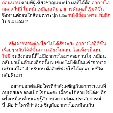
ก่อนนอน
ตามที่ผู้เชี่ยวชาญแนะนำ ผลที่ได้คือ
อาการไอ
ลดลง ไม่ถี่ ไม่หนักเหมือนเดิม อาการคันคอก็เริ่มดีขึ้น
จึงทานต่อจนใกล้หมดกระปุก และ
กบได้สั่งมาทานเพิ่มอีก
โปร 4 แถม 2
หลังจากทานต่อเนื่องไปได้สักระยะ อาการไอก็ดีขึ้น
เรื่อยๆ หลับได้ดีขึ้นมาก เสียงไม่แหบ ไอแห้งๆ ก็แทบ
ไม่มี
จนถึงตอนนี้ก็ไม่มีอาการไอมาคอยกวนใจ เหมือน
กลับมาเป็นตัวเองอีกครั้ง N Plus ไม่ได้เป็นแค่ “อาหาร
เสริมแก้ไอ” สำหรับกบ คือสิ่งที่ช่วยให้ได้คุณภาพชีวิต
กลับคืนมา
อยากบอกต่อเผื่อใครที่กำลังเผชิญกับอาการแบบที่
กบเคยเจอ ลองเปิดใจดูนะคะ เผื่อจะได้หายใจโล่งๆ อีก
ครั้งเหมือนที่กบเคยรู้สึก กบอยากส่งต่อประสบการณ์
นี้ เผื่อว่าใครที่กำลังเผชิญกับอาการไอเหมือนกัน